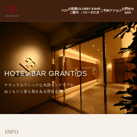
お部屋の
LOBBY＆BAR
お問合せ
TOP
ご予約
アクセス
ご案内
バローダの月
Q&A
HOTEL BAR GRANTiOS
ナチュラルでシックな木調インテリアが、
ぬくもりと落ち着きある滞在を演出
INFO